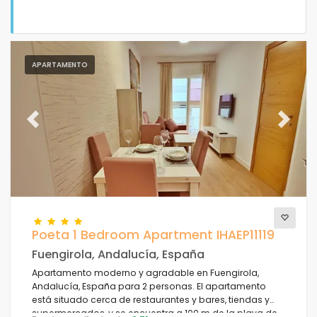
APARTAMENTO
Tipo de alojamiento
Previous
Next
Personas
Dormitorios
Cuartos de baño
Poeta 1 Bedroom Apartment IHAEP11119
Fuengirola, Andalucía, España
Apartamento moderno y agradable en Fuengirola,
Andalucía, España para 2 personas. El apartamento
está situado cerca de restaurantes y bares, tiendas y
supermercados, y se encuentra a 100 m de la playa de
Su selección
(15)