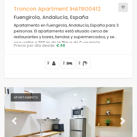
Los mejor puntuados
(0)
Troncon Apartment IHATRO0412
Propiedades de lujo
(0)
Fuengirola, Andalucía, España
Fin de semana
(0)
Apartamento en Fuengirola, Andalucía, España para 3
Del mes
(0)
personas. El apartamento está situado cerca de
Para la familia
(0)
restaurantes y bares, tiendas y supermercados, y se
encuentra a 200 m de la Playa de Fuengirola.
Para las parejas
(15)
Precio por día desde:
€ 68
Cerca de la playa
(9)
Area de playa
(12)
3
2
2
Cerca de campos de golf
(1)
Cerca de pistas de esquí
(0)
En el área de la ciudad
(2)
En área rural
(1)
APARTAMENTO
Madia pizarra
(0)
Descuentos especiales
(0)
Previous
Next