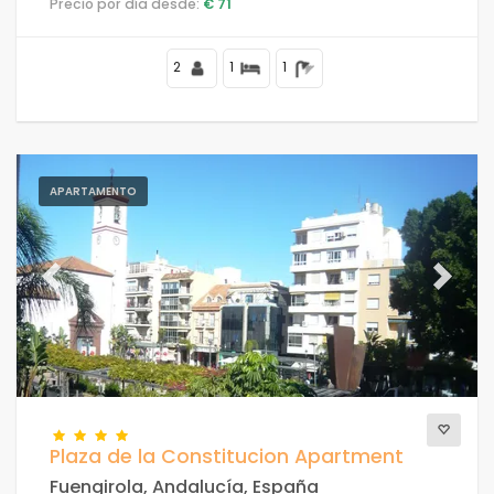
Precio por día desde:
€ 71
Los Boliches.
Para las parejas
2
1
1
Limpiar filtros
APARTAMENTO
Servicios populares
Previous
Next
Condiciones
Opciones
Plaza de la Constitucion Apartment
Distancias
Fuengirola, Andalucía, España