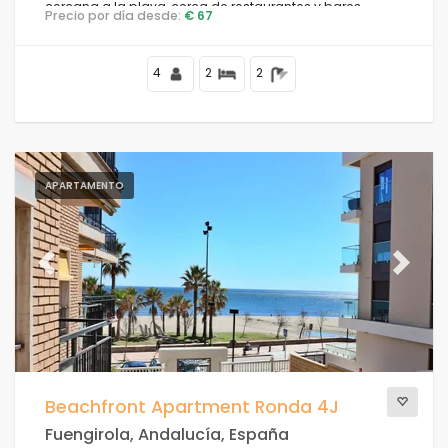
cercana a la playa, cerca de restaurantes y bares,
Precio por día desde:
€ 67
tiendas y supermercados, a 500 m de la playa de
Torremuelle, a 3 km de Los Boliches y a 0,5 km del
Mediterráneo.
4
2
2
APARTAMENTO
Previous
Next
Beachfront Apartment Ronda 4J
Fuengirola, Andalucía, España