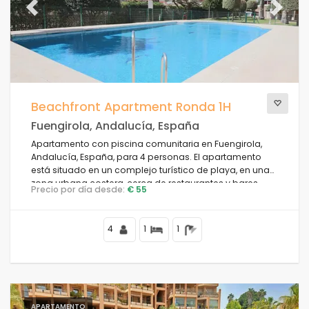
Previous
Next
Beachfront Apartment Ronda 1H
Fuengirola, Andalucía, España
Apartamento con piscina comunitaria en Fuengirola,
Andalucía, España, para 4 personas. El apartamento
está situado en un complejo turístico de playa, en una
zona urbana costera, cerca de restaurantes y bares,
Precio por día desde:
€ 55
tiendas y supermercados, y a solo 25 m de la playa.
4
1
1
APARTAMENTO