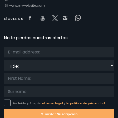
www.mywebsite.com
Visit our Facebook page
Visit our youtube page
Visit our x page
Visit our isntagram
Visit our Face
SÍGUENOS
No te pierdas nuestras ofertas
Title:
He leído y Acepto
el aviso legal
y
la politica de privacidad
.
Guardar Suscripción