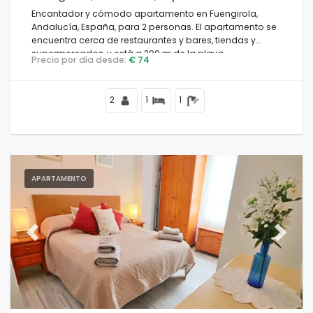
Encantador y cómodo apartamento en Fuengirola,
Andalucía, España, para 2 personas. El apartamento se
encuentra cerca de restaurantes y bares, tiendas y
Confort
supermercados, y está a 200 m de la playa.
Precio por día desde:
€ 74
2
1
1
Servicios
Vistas
APARTAMENTO
Categorías adicionales
Previous
Next
Su última visita
(0)
Sus favoritos
(0)
Novedades
(0)