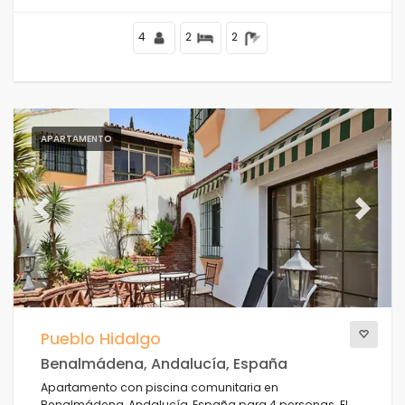
4
2
2
APARTAMENTO
Previous
Next
Pueblo Hidalgo
Benalmádena, Andalucía, España
Apartamento con piscina comunitaria en
Benalmádena, Andalucía, España para 4 personas. El