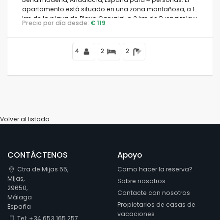
apartamento está situado en una zona montañosa, a 1
km de la playa de Playa Carvajal, a 3 km de Fuengirola y
Precio por día desde:
€ 119
a 1 km del Mediterráneo.
4
2
2
Volver al listado
CONTÁCTENOS
Apoyo
Ctra de Mijas 55,
Como hacer la reserva?
Mijas,
Sobre nosotros
29650,
Contacte con nosotros
Málaga
Propietarios de casas de
España
vacaciones
Tel: +34 653 165 257